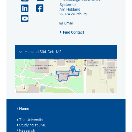
Systeme)
Am Hubland
97074 Würzburg
Email
Find Contact
Hubland Süd, Geb. M2
Home
The University
Studying at JMU
Research