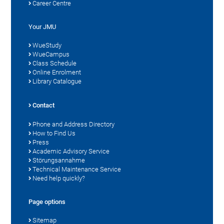
Career Centre
Your JMU
WueStudy
WueCampus
Class Schedule
Online Enrolment
Library Catalogue
Contact
Phone and Address Directory
How to Find Us
Press
Academic Advisory Service
Störungsannahme
Technical Maintenance Service
Need help quickly?
Page options
Sitemap