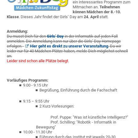
ein interessantes Programm zum
Mitmachen an.
Teilnehmen
können Mädchen der 8.-10.
Klasse
. Dieses Jahr findet der Girls’ Day am
24. April
statt.
Anmeldung:
Du musst Dich für den
Girls’ Day
in der Informatik auf jeden Fall
anmelden. Die Anmeldung kann nur über die Girls’ Day Homepage
erfolgen.
Hier geht es direkt zu unserer Veranstaltung
. Da wir
leider nur für 40 Mädchen Plätze haben, melde Dich möglichst schnell
an.
Leider sind schon alle Plätze belegt.
Vorläufiges Programm:
9.00 - 9.15 Uhr
Begrüßung, Einführung durch die Fachschaft
9.15 – 9:55 Uhr
2 Kurz-Vorlesungen:
Prof. Puppe: "Was ist künstliche Intelligenz?"
Prof. Schilling: "Robotik - Informatik in
Bewegung"
10.00 - 11.30 Uhr
Führung durch das Institut mit jeweils 20-30