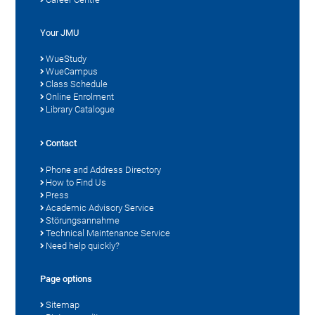
Your JMU
WueStudy
WueCampus
Class Schedule
Online Enrolment
Library Catalogue
Contact
Phone and Address Directory
How to Find Us
Press
Academic Advisory Service
Störungsannahme
Technical Maintenance Service
Need help quickly?
Page options
Sitemap