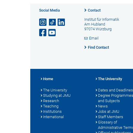
Social Media
Contact
Institut für Informatik
Am Hubland
97074 Würzburg
Email
Find Contact
Home
The University
The University
Dates and Deadlines
Studying at JMU
Degree Programme
Research
and Subjects
Teaching
News
Institutions
Jobs at JMU
International
Staff Members
Glossary of
Administrative Term
Official publications