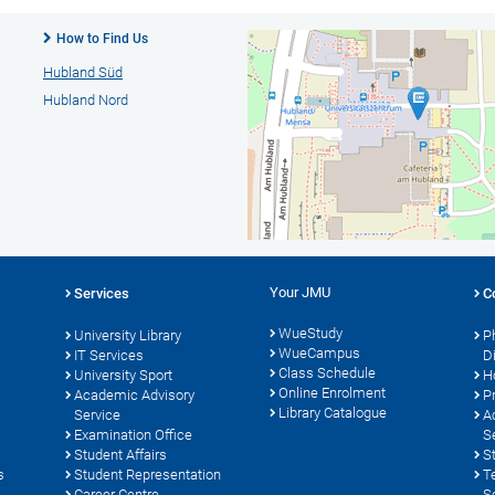
How to Find Us
Hubland Süd
Hubland Nord
Your JMU
Services
C
WueStudy
University Library
P
WueCampus
s
IT Services
D
Class Schedule
University Sport
H
Online Enrolment
Academic Advisory
P
Library Catalogue
Service
A
Examination Office
S
Student Affairs
S
s
Student Representation
T
Career Centre
S