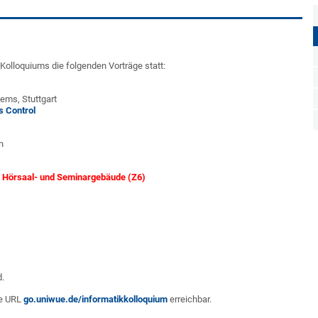
lloquiums die folgenden Vorträge statt:
tems, Stuttgart
s Control
n
n Hörsaal- und Seminargebäude (Z6)
.
ie URL
go.uniwue.de/informatikkolloquium
erreichbar.