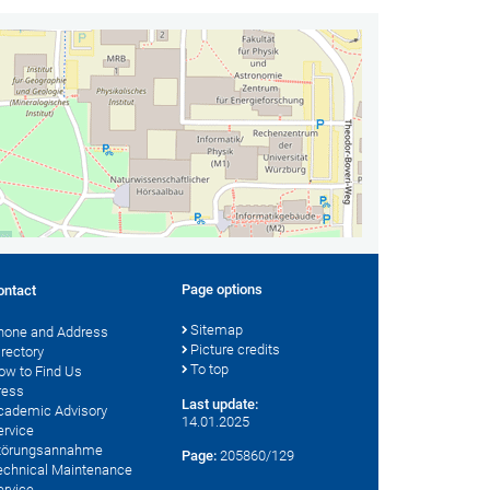
Page options
ontact
Sitemap
hone and Address
Picture credits
irectory
To top
ow to Find Us
ress
Last update:
cademic Advisory
14.01.2025
ervice
törungsannahme
Page:
205860/129
echnical Maintenance
ervice