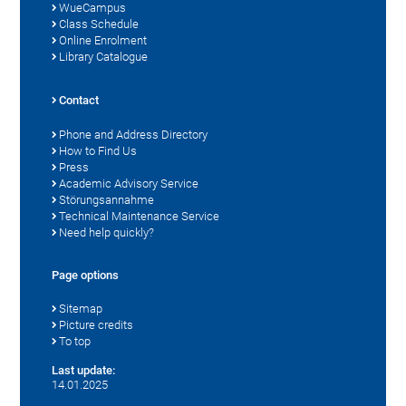
WueCampus
Class Schedule
Online Enrolment
Library Catalogue
Contact
Phone and Address Directory
How to Find Us
Press
Academic Advisory Service
Störungsannahme
Technical Maintenance Service
Need help quickly?
Page options
Sitemap
Picture credits
To top
Last update:
14.01.2025