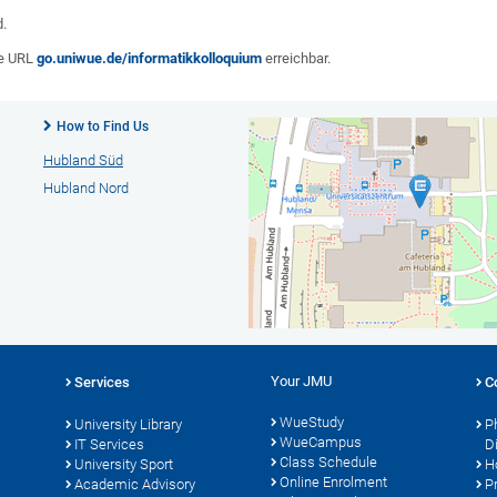
.
ie URL
go.uniwue.de/informatikkolloquium
erreichbar.
How to Find Us
Hubland Süd
Hubland Nord
Your JMU
Services
C
WueStudy
University Library
P
WueCampus
s
IT Services
D
Class Schedule
University Sport
H
Online Enrolment
Academic Advisory
P