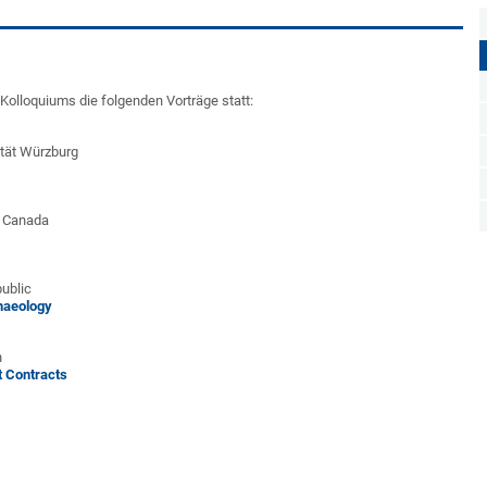
lloquiums die folgenden Vorträge statt:
sität Würzburg
r, Canada
public
haeology
n
t Contracts
I