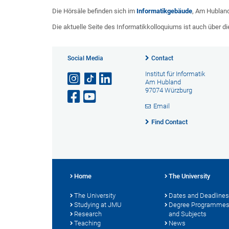
Die Hörsäle befinden sich im
Informatikgebäude
, Am Hubland
Die aktuelle Seite des Informatikkolloquiums ist auch über d
Social Media
Contact
Institut für Informatik
Am Hubland
97074 Würzburg
Email
Find Contact
Home
The University
The University
Dates and Deadlines
Studying at JMU
Degree Programme
Research
and Subjects
Teaching
News