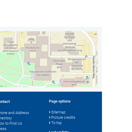
Page options
ontact
Sitemap
hone and Address
Picture credits
irectory
To top
ow to Find Us
ress