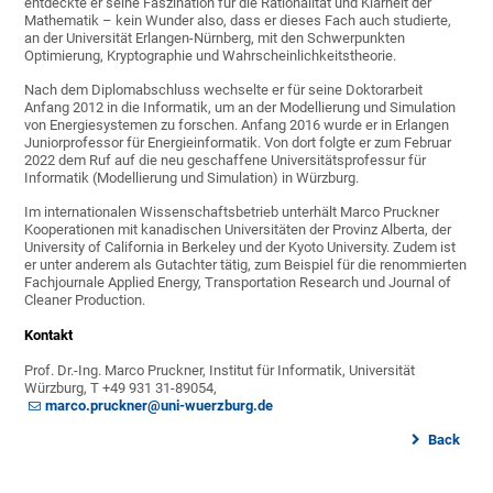
entdeckte er seine Faszination für die Rationalität und Klarheit der
Mathematik – kein Wunder also, dass er dieses Fach auch studierte,
an der Universität Erlangen-Nürnberg, mit den Schwerpunkten
Optimierung, Kryptographie und Wahrscheinlichkeitstheorie.
Nach dem Diplomabschluss wechselte er für seine Doktorarbeit
Anfang 2012 in die Informatik, um an der Modellierung und Simulation
von Energiesystemen zu forschen. Anfang 2016 wurde er in Erlangen
Juniorprofessor für Energieinformatik. Von dort folgte er zum Februar
2022 dem Ruf auf die neu geschaffene Universitätsprofessur für
Informatik (Modellierung und Simulation) in Würzburg.
Im internationalen Wissenschaftsbetrieb unterhält Marco Pruckner
Kooperationen mit kanadischen Universitäten der Provinz Alberta, der
University of California in Berkeley und der Kyoto University. Zudem ist
er unter anderem als Gutachter tätig, zum Beispiel für die renommierten
Fachjournale Applied Energy, Transportation Research und Journal of
Cleaner Production.
Kontakt
Prof. Dr.-Ing. Marco Pruckner, Institut für Informatik, Universität
Würzburg, T +49 931 31-89054,
marco.pruckner@uni-wuerzburg.de
Back