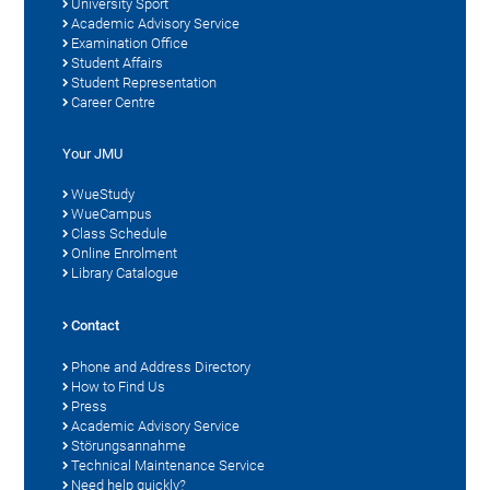
University Sport
Academic Advisory Service
Examination Office
Student Affairs
Student Representation
Career Centre
Your JMU
WueStudy
WueCampus
Class Schedule
Online Enrolment
Library Catalogue
Contact
Phone and Address Directory
How to Find Us
Press
Academic Advisory Service
Störungsannahme
Technical Maintenance Service
Need help quickly?