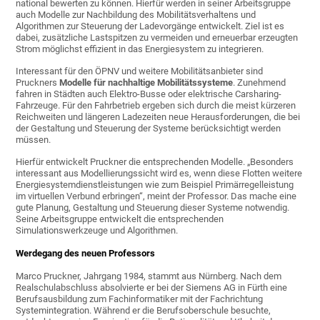
national bewerten zu können. Hierfür werden in seiner Arbeitsgruppe
auch Modelle zur Nachbildung des Mobilitätsverhaltens und
Algorithmen zur Steuerung der Ladevorgänge entwickelt. Ziel ist es
dabei, zusätzliche Lastspitzen zu vermeiden und erneuerbar erzeugten
Strom möglichst effizient in das Energiesystem zu integrieren.
Interessant für den ÖPNV und weitere Mobilitätsanbieter sind
Pruckners
Modelle für nachhaltige Mobilitätssysteme
. Zunehmend
fahren in Städten auch Elektro-Busse oder elektrische Carsharing-
Fahrzeuge. Für den Fahrbetrieb ergeben sich durch die meist kürzeren
Reichweiten und längeren Ladezeiten neue Herausforderungen, die bei
der Gestaltung und Steuerung der Systeme berücksichtigt werden
müssen.
Hierfür entwickelt Pruckner die entsprechenden Modelle. „Besonders
interessant aus Modellierungssicht wird es, wenn diese Flotten weitere
Energiesystemdienstleistungen wie zum Beispiel Primärregelleistung
im virtuellen Verbund erbringen“, meint der Professor. Das mache eine
gute Planung, Gestaltung und Steuerung dieser Systeme notwendig.
Seine Arbeitsgruppe entwickelt die entsprechenden
Simulationswerkzeuge und Algorithmen.
Werdegang des neuen Professors
Marco Pruckner, Jahrgang 1984, stammt aus Nürnberg. Nach dem
Realschulabschluss absolvierte er bei der Siemens AG in Fürth eine
Berufsausbildung zum Fachinformatiker mit der Fachrichtung
Systemintegration. Während er die Berufsoberschule besuchte,