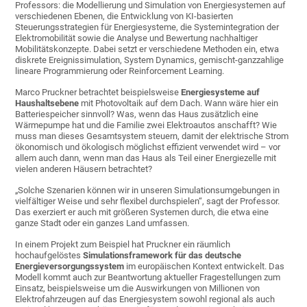
Professors: die Modellierung und Simulation von Energiesystemen auf
verschiedenen Ebenen, die Entwicklung von KI-basierten
Steuerungsstrategien für Energiesysteme, die Systemintegration der
Elektromobilität sowie die Analyse und Bewertung nachhaltiger
Mobilitätskonzepte. Dabei setzt er verschiedene Methoden ein, etwa
diskrete Ereignissimulation, System Dynamics, gemischt-ganzzahlige
lineare Programmierung oder Reinforcement Learning.
Marco Pruckner betrachtet beispielsweise
Energiesysteme auf
Haushaltsebene
mit Photovoltaik auf dem Dach. Wann wäre hier ein
Batteriespeicher sinnvoll? Was, wenn das Haus zusätzlich eine
Wärmepumpe hat und die Familie zwei Elektroautos anschafft? Wie
muss man dieses Gesamtsystem steuern, damit der elektrische Strom
ökonomisch und ökologisch möglichst effizient verwendet wird – vor
allem auch dann, wenn man das Haus als Teil einer Energiezelle mit
vielen anderen Häusern betrachtet?
„Solche Szenarien können wir in unseren Simulationsumgebungen in
vielfältiger Weise und sehr flexibel durchspielen“, sagt der Professor.
Das exerziert er auch mit größeren Systemen durch, die etwa eine
ganze Stadt oder ein ganzes Land umfassen.
In einem Projekt zum Beispiel hat Pruckner ein räumlich
hochaufgelöstes
Simulationsframework für das deutsche
Energieversorgungssystem
im europäischen Kontext entwickelt. Das
Modell kommt auch zur Beantwortung aktueller Fragestellungen zum
Einsatz, beispielsweise um die Auswirkungen von Millionen von
Elektrofahrzeugen auf das Energiesystem sowohl regional als auch