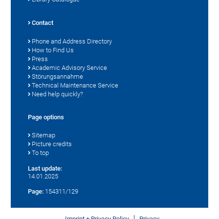
Contact
Phone and Address Directory
How to Find Us
Press
Academic Advisory Service
Störungsannahme
Technical Maintenance Service
Need help quickly?
Page options
Sitemap
Picture credits
To top
Last update:
14.01.2025
Page:
154311/129
Imprint + Privacy Policy
Privacy