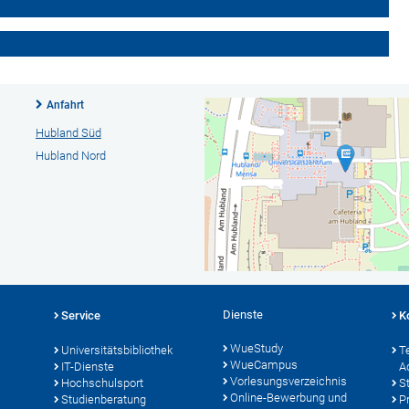
Anfahrt
Hubland Süd
Hubland Nord
Dienste
Service
K
WueStudy
Universitätsbibliothek
T
WueCampus
IT-Dienste
A
Vorlesungsverzeichnis
Hochschulsport
S
Online-Bewerbung und
Studienberatung
P