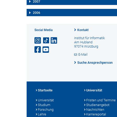
2007
2006
Social Media
Kontakt
Institut für Informatik
Am Hubland
97074 Würzburg
E-Mail
Suche Ansprechperson
Startseite
Universität
Universität
Fristen und Termine
Studium
Studienangebot
Forschung
Nachrichten
Lehre
Karriereportal