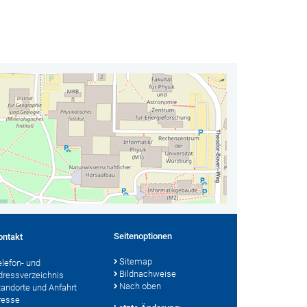
Seitenoptionen
ontakt
Sitemap
elefon- und
Bildnachweise
dressverzeichnis
Nach oben
tandorte und Anfahrt
resse