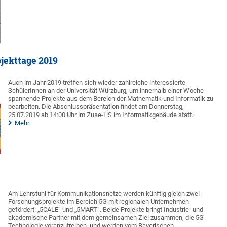
jekttage 2019
Auch im Jahr 2019 treffen sich wieder zahlreiche interessierte
SchülerInnen an der Universität Würzburg, um innerhalb einer Woche
spannende Projekte aus dem Bereich der Mathematik und Informatik zu
bearbeiten. Die Abschlusspräsentation findet am Donnerstag,
25.07.2019 ab 14:00 Uhr im Zuse-HS im Informatikgebäude statt.
Mehr
Am Lehrstuhl für Kommunikationsnetze werden künftig gleich zwei
Forschungsprojekte im Bereich 5G mit regionalen Unternehmen
gefördert: „5CALE“ und „5MART“. Beide Projekte bringt Industrie- und
akademische Partner mit dem gemeinsamen Ziel zusammen, die 5G-
Technologie voranzutreiben, und werden vom Bayerischen