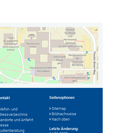
Seitenoptionen
ontakt
Sitemap
elefon- und
Bildnachweise
dressverzeichnis
Nach oben
tandorte und Anfahrt
resse
Letzte Änderung:
tudienberatung