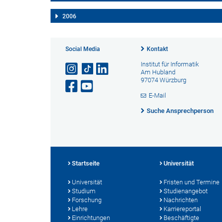
2006
Social Media
Kontakt
Institut für Informatik
Am Hubland
97074 Würzburg
E-Mail
Suche Ansprechperson
Startseite
Universität
Universität
Fristen und Termine
Studium
Studienangebot
Forschung
Nachrichten
Lehre
Karriereportal
Einrichtungen
Beschäftigte