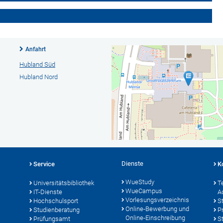
Anfahrt
Hubland Süd
Hubland Nord
Dienste
Service
K
WueStudy
Universitätsbibliothek
T
WueCampus
IT-Dienste
A
Vorlesungsverzeichnis
Hochschulsport
S
Online-Bewerbung und
Studienberatung
P
Online-Einschreibung
Prüfungsamt
S